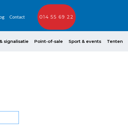
og
Contact
014 55 69 22
 signalisatie
Point-of-sale
Sport & events
Tenten