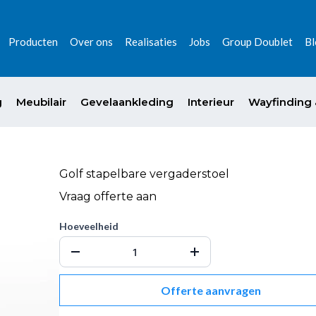
Producten
Over ons
Realisaties
Jobs
Group Doublet
Bl
g
Meubilair
Gevelaankleding
Interieur
Wayfinding &
Golf stapelbare vergaderstoel
Hoeveelheid
Offerte aanvragen