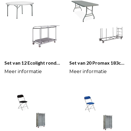
Set van 12 Ecolight ronde klaptafels + trolley
Set van 20 Promax 183cm tafels + Uitbreidbare trolley