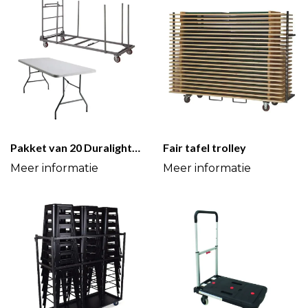
Pakket van 20 Duralight® tafels 183 cm + gratis trolley
Fair tafel trolley