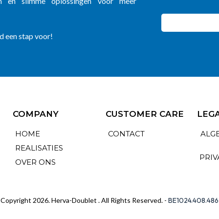
en en slimme oplossingen voor meer
jd een stap voor!
COMPANY
CUSTOMER CARE
LEG
HOME
CONTACT
ALG
REALISATIES
PRIV
OVER ONS
Copyright 2026. Herva-Doublet . All Rights Reserved. -
BE1024.408.486