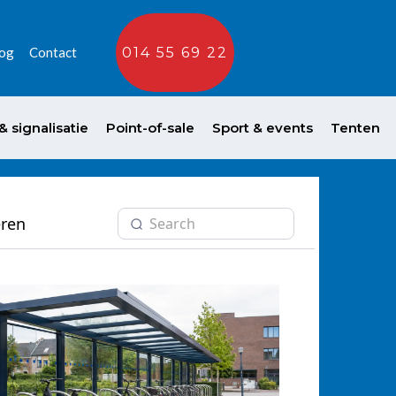
og
Contact
014 55 69 22
 signalisatie
Point-of-sale
Sport & events
Tenten
eren