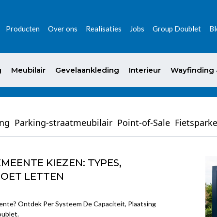
Producten
Over ons
Realisaties
Jobs
Group Doublet
Bl
g
Meubilair
Gevelaankleding
Interieur
Wayfinding &
ing
Parking-straatmeubilair
Point-of-Sale
Fietspark
MEENTE KIEZEN: TYPES,
MOET LETTEN
ente? Ontdek Per Systeem De Capaciteit, Plaatsing
oublet.