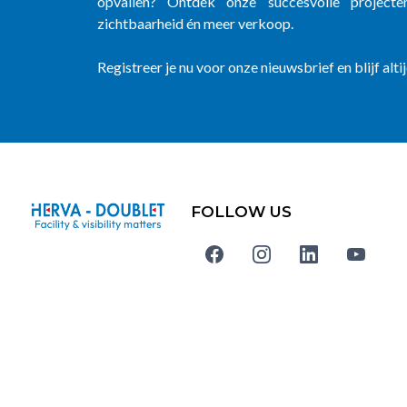
opvallen? Ontdek onze succesvolle project
zichtbaarheid én meer verkoop.
Registreer je nu voor onze nieuwsbrief en blijf alti
FOLLOW US