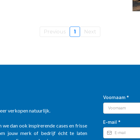
Previous
1
Next
Voornaam
*
meer verkopen natuurlijk.
E-mail
*
n we dan ook inspirerende cases en frisse
n om jouw merk of bedrijf écht te laten